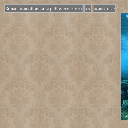
Коллекция обоев для рабочего стола
>>
животные