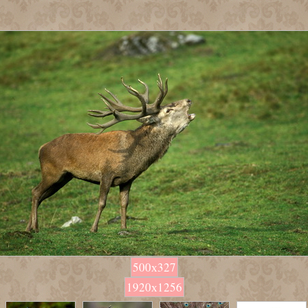
500х327
1920х1256