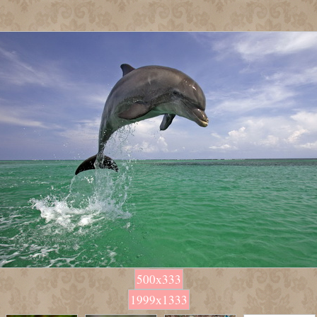
500х333
1999х1333