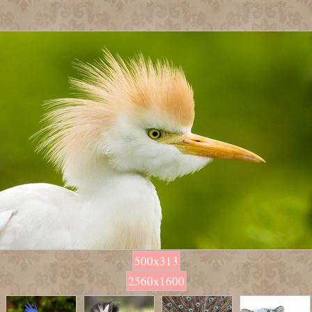
500х313
2560х1600