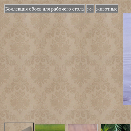
Коллекция обоев для рабочего стола
>>
животные