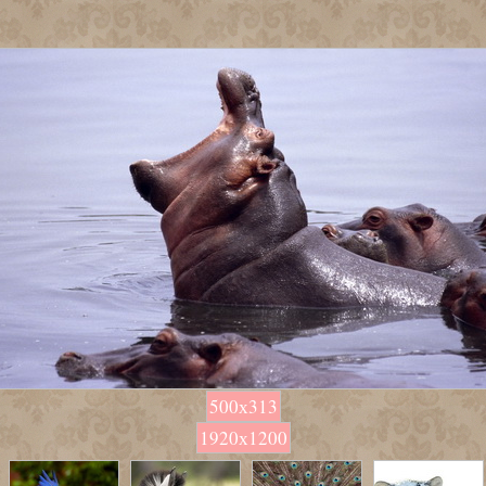
500х313
1920х1200