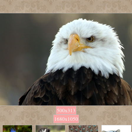
500х313
1680х1050